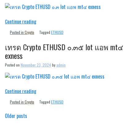
“เทรด
Continue reading
Crypto
Posted in
Crypto
Tagged
ETHUSD
ETHUSD
๐.๓
เทรด Crypto ETHUSD ๐.๓๕ lot แอพ mt๔
lot
exness
แอพ
mt๔
Posted on
November 23, 2024
by
admin
exness”
“เทรด
Continue reading
Crypto
Posted in
Crypto
Tagged
ETHUSD
ETHUSD
๐.๓๕
Posts
Older posts
lot
navigation
แอพ
mt๔
exness”