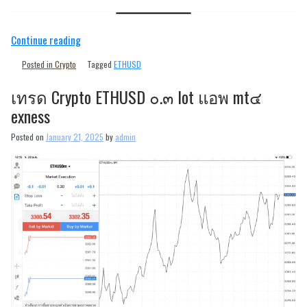
“เทรด
Continue reading
Crypto
Posted in
Crypto
Tagged
ETHUSD
ETHUSD
๐.๒๗
เทรด Crypto ETHUSD ๐.๓ lot แอพ mt๔
lot
exness
แอพ
mt๔
Posted on
January 21, 2025
by
admin
exness”