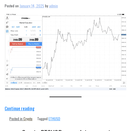
mt๔
Posted on
January 14, 2025
by
admin
exness”
“เทรด
Continue reading
Crypto
Posted in
Crypto
Tagged
ETHUSD
ETHUSD
๐.๒๕