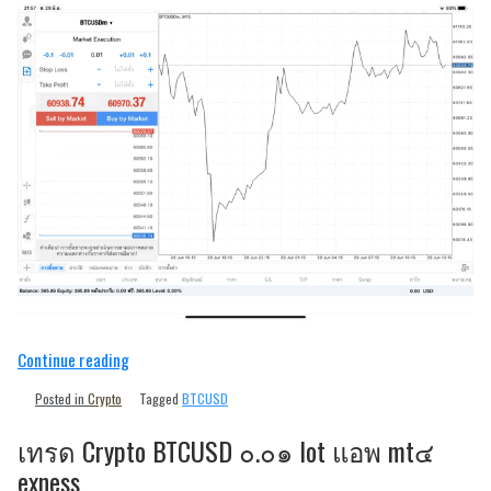
“เทรด
Continue reading
Crypto
Posted in
Crypto
Tagged
BTCUSD
BTCUSD
๐.๐๑
เทรด Crypto BTCUSD ๐.๐๑ lot แอพ mt๔
lot
exness
แอพ