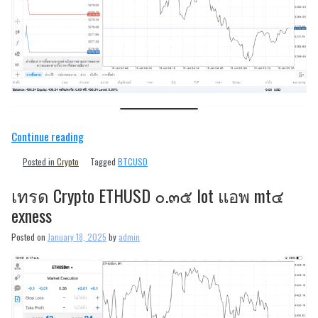
“เทรด
Continue reading
Crypto
Posted in
Crypto
Tagged
BTCUSD
ETHUSD
๐.๔
เทรด Crypto ETHUSD ๐.๓๕ lot แอพ mt๔
lot
exness
แอพ
mt๔
Posted on
January 18, 2025
by
admin
exness”