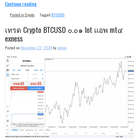
“เทรด
Continue reading
Crypto
Posted in
Crypto
Tagged
BTCUSD
BTCUSD
๐.๐๑
เทรด Crypto BTCUSD ๐.๐๑ lot แอพ mt๔
lot
exness
แอพ
mt๔
Posted on
December 22, 2024
by
admin
exness”