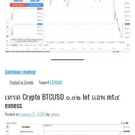
“เทรด
Continue reading
Crypto
Posted in
Crypto
Tagged
ETHUSD
ETHUSD
๐.๓๕
เทรด Crypto BTCUSD ๐.๐๒ lot แอพ mt๔
lot
exness
แอพ
mt๔
Posted on
January 17, 2025
by
admin
exness”