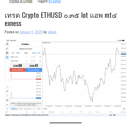
Posted in
Crypto
Tagged
BTCUSD
BTCUSD
๐.๐๑
เทรด Crypto ETHUSD ๐.๓๕ lot แอพ mt๔
lot
exness
แอพ
mt๔
Posted on
January 9, 2025
by
admin
exness”