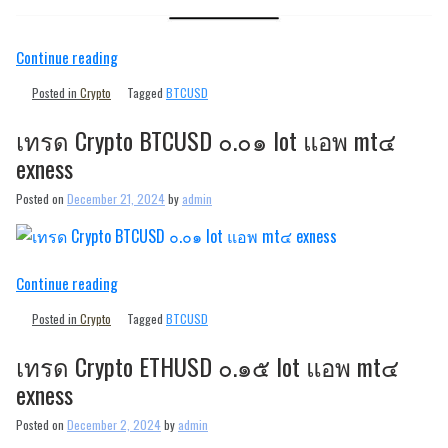
“เทรด
Continue reading
Crypto
Posted in
Crypto
Tagged
BTCUSD
BTCUSD
๐.๐๑
เทรด Crypto BTCUSD ๐.๐๑ lot แอพ mt๔
lot
exness
แอพ
mt๔
Posted on
December 21, 2024
by
admin
exness”
“เทรด
Continue reading
Crypto
Posted in
Crypto
Tagged
BTCUSD
BTCUSD
๐.๐๑
เทรด Crypto ETHUSD ๐.๑๕ lot แอพ mt๔
lot
exness
แอพ
mt๔
Posted on
December 2, 2024
by
admin
exness”