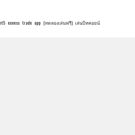
 mt5 exness trade app (ทดลองเล่นฟรี) เล่นบิทคอยน์