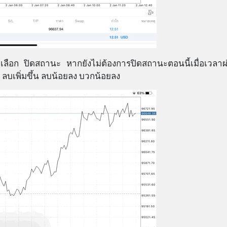
แล้วเลือก ปิดสถานะ หากยังไม่ต้องการปิดสถานะตอนนี้เมื่อเว
ลบเพิ่มขึ้น ลบน้อยลง บวกน้อยลง