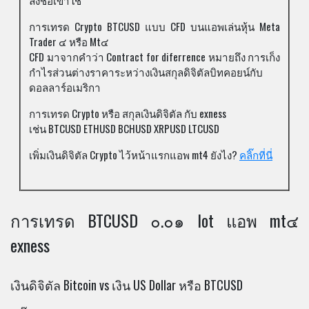
การเทรด Crypto BTCUSD แบบ CFD บนแอพเล่นหุ้น Meta
Trader ๔ หรือ Mt๔
CFD มาจากคำว่า Contract for diferrence หมายถึง การเก็ง
กำไรส่วนต่างราคาระหว่างเงินสกุลดิจิตัลบิทคอยน์กับ
ดอลลาร์อเมริกา
การเทรด Crypto หรือ สกุลเงินดิจิตัล กับ exness
เช่น BTCUSD ETHUSD BCHUSD XRPUSD LTCUSD
เพิ่มเงินดิจิตัล Crypto ไว้หน้าแรกแอพ mt4 ยังไง?
คลิ๊กที่นี่
การเทรด BTCUSD ๐.๐๑ lot แอพ mt๔
exness
เงินดิจิตัล Bitcoin vs เงิน US Dollar หรือ BTCUSD