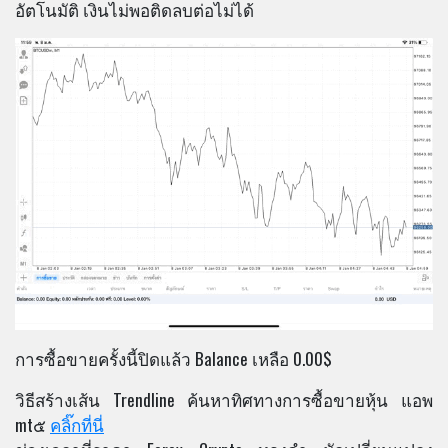
อัตโนมัติ เงินไม่พอติดลบต่อไม่ได้
การซื้อขายครั้งนี้ปิดแล้ว Balance เหลือ 0.00$
วิธีสร้างเส้น Trendline ค้นหาทิศทางการซื้อขายหุ้น แอพ
mt๕
คลิ๊กที่นี่