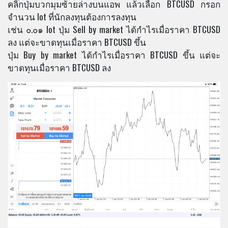
คลิ๊กปุ่มบวกมุมซ้ายล่างบนแอพ แล้วเลือก BTCUSD กรอก
จำนวน lot ที่นักลงทุนต้องการลงทุน
เช่น ๐.๐๑ lot ปุ่ม Sell by market ได้กำไรเมื่อราคา BTCUSD
ลง แต่จะขาดทุนเมื่อราคา BTCUSD ขึ้น
ปุ่ม Buy by market ได้กำไรเมื่อราคา BTCUSD ขึ้น แต่จะ
ขาดทุนเมื่อราคา BTCUSD ลง