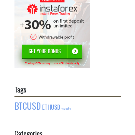
Tags
BTCUSD
ETHUSD
ทองคำ
Categories