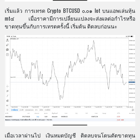
เริ่มแล้ว การเทรด Crypto BTCUSD ๐.๐๑ lot บนแอพเล่นหุ้น
mt๔ เมื่อราคามีการเปลี่ยนแปลงจะส่งผลต่อกำไรหรือ
ขาดทุนขึ้นกับการเทรดครั้งนี้ เริ่มต้น ติดลบก่อนนะ
เมื่อเวลาผ่านไป เงินหมดบัญชี ติดลบจนโดนตัดขาดทุน