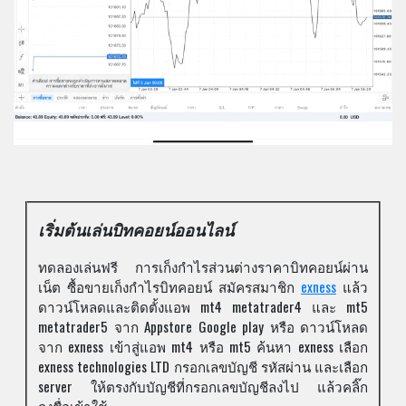
เริ่มต้นเล่นบิทคอยน์ออนไลน์
ทดลองเล่นฟรี การเก็งกำไรส่วนต่างราคาบิทคอยน์ผ่าน
เน็ต ซื้อขายเก็งกำไรบิทคอยน์ สมัครสมาชิก
exness
แล้ว
ดาวน์โหลดและติดตั้งแอพ mt4 metatrader4 และ mt5
metatrader5 จาก Appstore Google play หรือ ดาวน์โหลด
จาก exness เข้าสู่แอพ mt4 หรือ mt5 ค้นหา exness เลือก
exness technologies LTD กรอกเลขบัญชี รหัสผ่าน และเลือก
server ให้ตรงกับบัญชีที่กรอกเลขบัญชีลงไป แล้วคลิ๊ก
ลงชื่อเข้าใช้