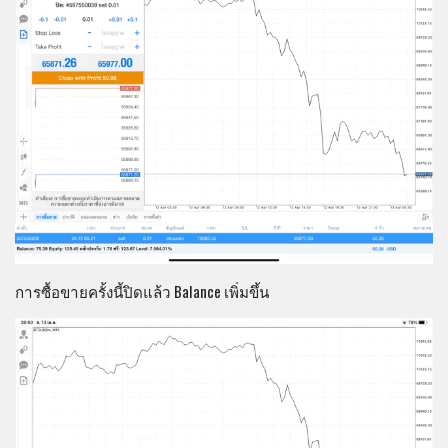
การซื้อขายครั้งนี้ปิดแล้ว Balance เพิ่มขึ้น