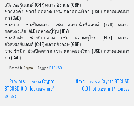
สวิสเซอร์แลนด์ (CHF) ตลาดอังกฤษ (GBP)
ช่วงหัวค่ำ ช่วงเปิดตลาด เช่น ตลาดอเมริกา (USD) ตลาดแคนนา
ดา (CAD)
ช่วงบ่าย ช่วงปิดตลาด เช่น ตลาดนิวซีแลนด์ (NZD) ตลาด
ออสเตรเลีย (AUD) ตลาดญี่ปุ่น (JPY)
ช่วงหัวค่ำ ช่วงปิดตลาด เช่น ตลาดยุโรป (EUR) ตลาด
สวิสเซอร์แลนด์ (CHF) ตลาดอังกฤษ (GBP)
ช่วงเช้ามืด ช่วงปิดตลาด เช่น ตลาดอเมริกา (USD) ตลาดแคนนา
ดา (CAD)
Posted in
Crypto
Tagged
BTCUSD
Post
Previous:
เทรด Crypto
Next:
เทรด Crypto BTCUSD
navigation
BTCUSD 0.01 lot แอพ mt4
0.01 lot แอพ mt4 exness
exness