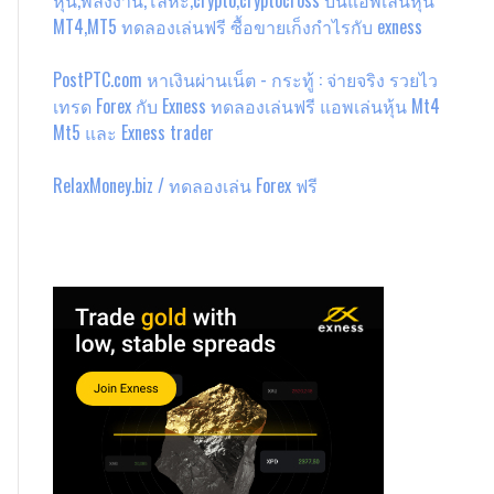
MT4,MT5 ทดลองเล่นฟรี ซื้อขายเก็งกำไรกับ exness
PostPTC.com หาเงินผ่านเน็ต - กระทู้ : จ่ายจริง รวยไว
เทรด Forex กับ Exness ทดลองเล่นฟรี แอพเล่นหุ้น Mt4
Mt5 และ Exness trader
RelaxMoney.biz / ทดลองเล่น Forex ฟรี