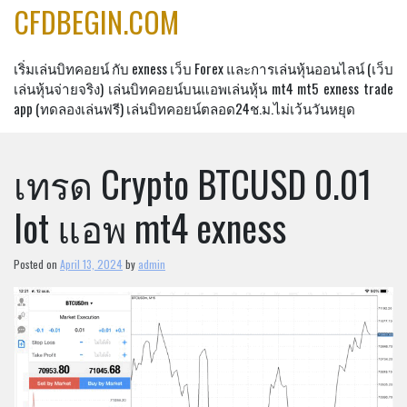
Skip
CFDBEGIN.COM
to
content
เริ่มเล่นบิทคอยน์ กับ exness เว็บ Forex และการเล่นหุ้นออนไลน์ (เว็บ
เล่นหุ้นจ่ายจริง) เล่นบิทคอยน์บนแอพเล่นหุ้น mt4 mt5 exness trade
app (ทดลองเล่นฟรี) เล่นบิทคอยน์ตลอด24ช.ม.ไม่เว้นวันหยุด
เทรด Crypto BTCUSD 0.01
lot แอพ mt4 exness
Posted on
April 13, 2024
by
admin