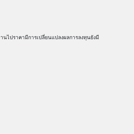
ลาผ่านไปราคามีการเปลี่ยนแปลงผลการลงทุนยังมี