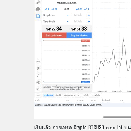
เริ่มแล้ว การเทรด Crypto BTCUSD ๐.๐๑ lot บน