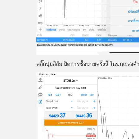
คลิ๊กปุ่มสีส้ม ปิดการซื้อขายครั้งนี้ ในขณะส