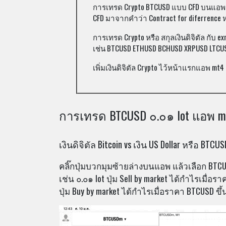
การเทรด Crypto BTCUSD แบบ CFD บนแอพเล
CFD มาจากคำว่า Contract for diferrence
การเทรด Crypto หรือ สกุลเงินดิจิตัล กับ ex
เช่น BTCUSD ETHUSD BCHUSD XRPUSD LTCU
เพิ่มเงินดิจิตัล Crypto ไว้หน้าแรกแอพ mt4
การเทรด BTCUSD ๐.๐๑ lot แอพ m
เงินดิจิตัล Bitcoin vs เงิน US Dollar หรือ BTCUS
คลิ๊กปุ่มบวกมุมซ้ายล่างบนแอพ แล้วเลือก BTC
เช่น ๐.๐๑ lot ปุ่ม Sell by market ได้กำไรเมื่
ปุ่ม Buy by market ได้กำไรเมื่อราคา BTCUSD ข