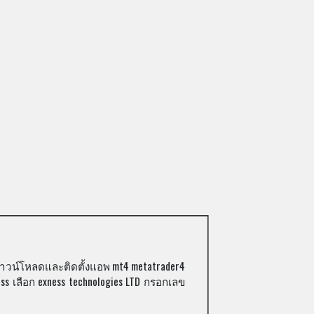
าวน์โหลดและติดตั้งแอพ mt4 metatrader4
s เลือก exness technologies LTD กรอกเลข