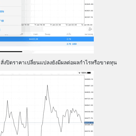
่งคำสั่งปิดราคาเปลี่ยนแปลงยังมีผลต่อผลกำไรหรือขาดทุน