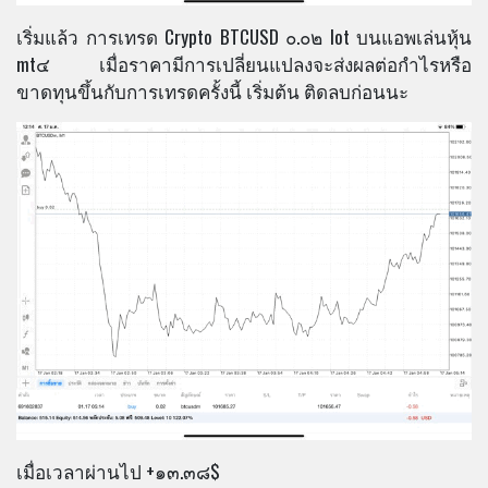
เริ่มแล้ว การเทรด Crypto BTCUSD ๐.๐๒ lot บนแอพเล่นหุ้น
mt๔ เมื่อราคามีการเปลี่ยนแปลงจะส่งผลต่อกำไรหรือ
ขาดทุนขึ้นกับการเทรดครั้งนี้ เริ่มต้น ติดลบก่อนนะ
เมื่อเวลาผ่านไป +๑๓.๓๘$