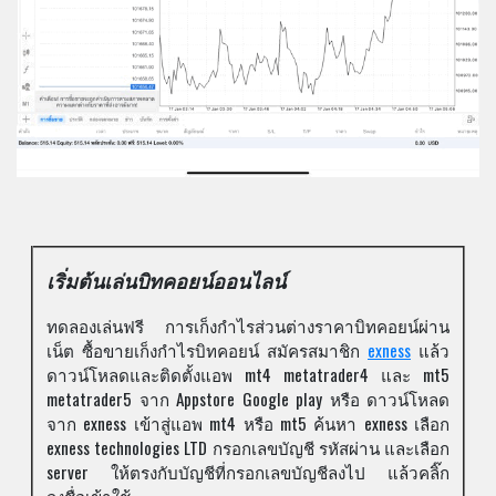
เริ่มต้นเล่นบิทคอยน์ออนไลน์
ทดลองเล่นฟรี การเก็งกำไรส่วนต่างราคาบิทคอยน์ผ่าน
เน็ต ซื้อขายเก็งกำไรบิทคอยน์ สมัครสมาชิก
exness
แล้ว
ดาวน์โหลดและติดตั้งแอพ mt4 metatrader4 และ mt5
metatrader5 จาก Appstore Google play หรือ ดาวน์โหลด
จาก exness เข้าสู่แอพ mt4 หรือ mt5 ค้นหา exness เลือก
exness technologies LTD กรอกเลขบัญชี รหัสผ่าน และเลือก
server ให้ตรงกับบัญชีที่กรอกเลขบัญชีลงไป แล้วคลิ๊ก
ลงชื่อเข้าใช้