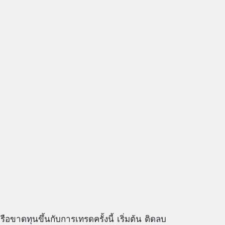
อขาดทุนขึ้นกับการเทรดครั้งนี้ เริ่มต้น ติดลบ