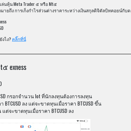
่นหุ้น Meta Trader ๕ หรือ Mt๕
 หมายถึง การเก็งกำไรส่วนต่างราคาระหว่างเงินสกุลดิจิตัลบิทคอยน์กับ
ness
SD
 ยังไง?
คลิ๊กที่นี่
t๕ exness
D
USD กรอกจำนวน lot ที่นักลงทุนต้องการลงทุน
อราคา BTCUSD ลง แต่จะขาดทุนเมื่อราคา BTCUSD ขึ้น
ึ้น แต่จะขาดทุนเมื่อราคา BTCUSD ลง