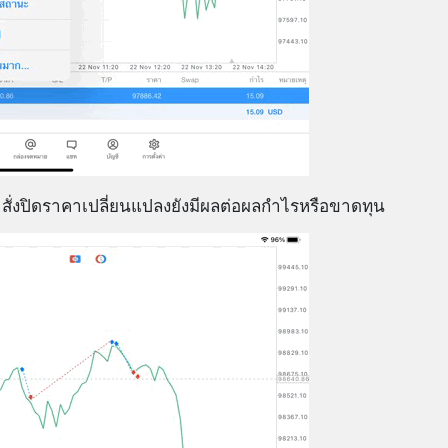
่งคำสั่งปิดราคาเปลี่ยนแปลงยังมีผลต่อผลกำไรหรือขาดทุน