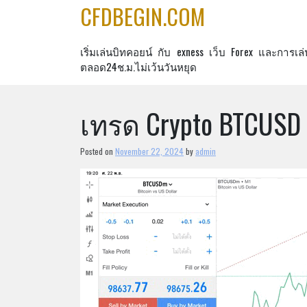
Skip
CFDBEGIN.COM
to
content
เริ่มเล่นบิทคอยน์ กับ exness เว็บ Forex และการเล
ตลอด24ช.ม.ไม่เว้นวันหยุด
เทรด Crypto BTCUSD
Posted on
November 22, 2024
by
admin