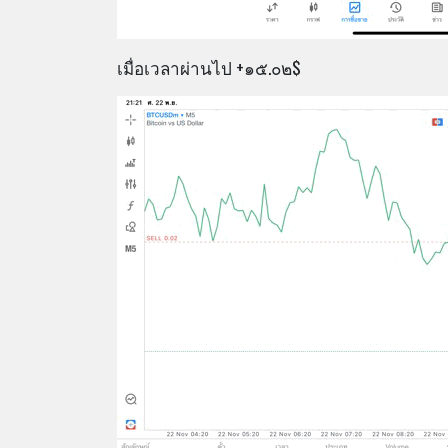
เมื่อเวลาผ่านไป +๑๕.๐๒$