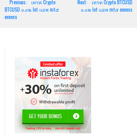
Post
Previous:
เทรด Crypto
Next:
เทรด Crypto BTCUSD
navigation
BTCUSD ๐.๐๒ lot แอพ mt๕
๐.๐๒ lot แอพ mt๕ exness
exness