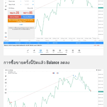
การซื้อขายครั้งนี้ปิดแล้ว Balance ลดลง