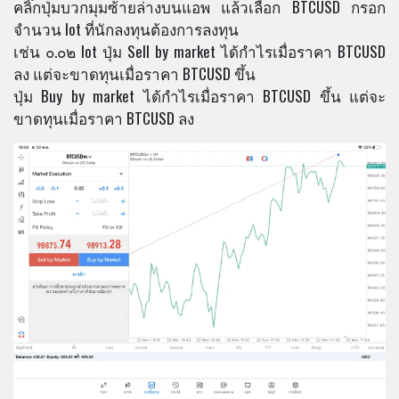
คลิ๊กปุ่มบวกมุมซ้ายล่างบนแอพ แล้วเลือก BTCUSD กรอก
จำนวน lot ที่นักลงทุนต้องการลงทุน
เช่น ๐.๐๒ lot ปุ่ม Sell by market ได้กำไรเมื่อราคา BTCUSD
ลง แต่จะขาดทุนเมื่อราคา BTCUSD ขึ้น
ปุ่ม Buy by market ได้กำไรเมื่อราคา BTCUSD ขึ้น แต่จะ
ขาดทุนเมื่อราคา BTCUSD ลง