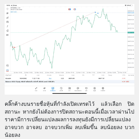
คลิ๊กค้างบนรายชื่อหุ้นที่กำลังเปิดเทรดไว้ แล้วเลือก ปิด
สถานะ หากยังไม่ต้องการปิดสถานะตอนนี้เมื่อเวลาผ่านไป
ราคามีการเปลี่ยนแปลงผลการลงทุนยังมีการเปลี่ยนแปลง
อาจบวก อาจลบ อาจบวกเพิ่ม ลบเพิ่มขึ้น ลบน้อยลง บวก
น้อยลง