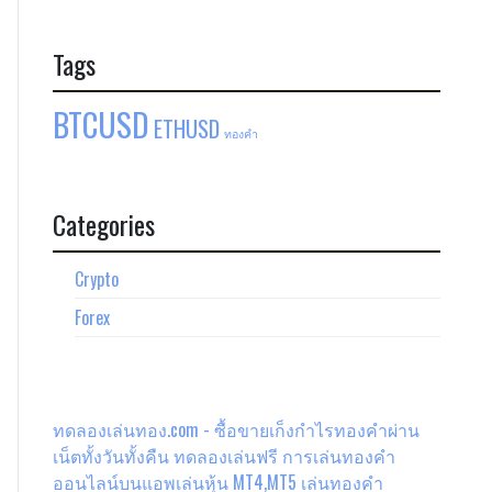
Tags
BTCUSD
ETHUSD
ทองคำ
Categories
Crypto
Forex
ทดลองเล่นทอง.com - ซื้อขายเก็งกำไรทองคำผ่าน
เน็ตทั้งวันทั้งคืน ทดลองเล่นฟรี การเล่นทองคำ
ออนไลน์บนแอพเล่นหุ้น MT4,MT5 เล่นทองคำ