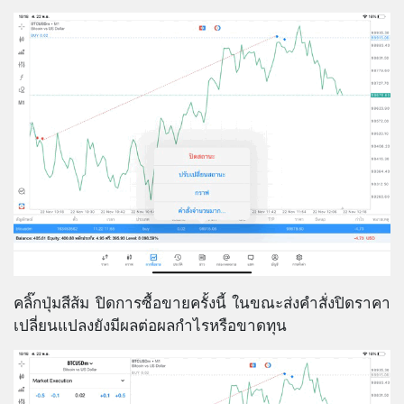
คลิ๊กปุ่มสีส้ม ปิดการซื้อขายครั้งนี้ ในขณะส่งคำสั่งปิดราคา
เปลี่ยนแปลงยังมีผลต่อผลกำไรหรือขาดทุน