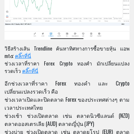
วิธีสร้างเส้น Trendline ค้นหาทิศทางการซื้อขายหุ้น แอพ
mt๕
คลิ๊กที่นี่
ช่วงเวลาที่ราคา Forex Crypto ทองคำ มักเปลี่ยนแปลง
รวดเร็ว
คลิ๊กที่นี่
อีกช่วงเวลาที่ราคา Forex ทองคำ และ Crypto
เปลี่ยนแปลงรวดเร็ว คือ
ช่วงเวลาเปิดและปิดตลาด Forex ของประเทศต่างๆ ตาม
เวลาประเทศไทย
ช่วงเช้า ช่วงเปิดตลาด เช่น ตลาดนิวซีแลนด์ (NZD)
ตลาดออสเตรเลีย (AUD) ตลาดญี่ปุ่น (JPY)
ช่วงบ่าย ช่วงเปิดตลาด เช่น ตลาดยุโรป (EUR) ตลาด