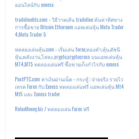
ออนไลน์กับ exness
tradelinebtc.com - วิธีวาดเส้น tradeline ค้นหาทิศทาง
การซื้อขาย Bitcoin Ethereum แอพเล่นหุ้น Meta Trader
4,Meta Trader 5
ทดลองเล่นหุ้น.com - เริ่มเล่น forex,ทองคำ,หุ้น,ดัชนี
หุ้น,พลังงาน,โลหะ,crypto,cryptocross บนแอพเล่นหุ้น
MT4,MT5 ทดลองเล่นฟรี ซื้อขายเก็งกำไรกับ exness
PostPTC.com หาเงินผ่านเน็ต - กระทู้ : จ่ายจริง รวยไว
เทรด Forex กับ Exness ทดลองเล่นฟรี แอพเล่นหุ้น Mt4
Mt5 และ Exness trader
RelaxMoney.biz / ทดลองเล่น Forex ฟรี