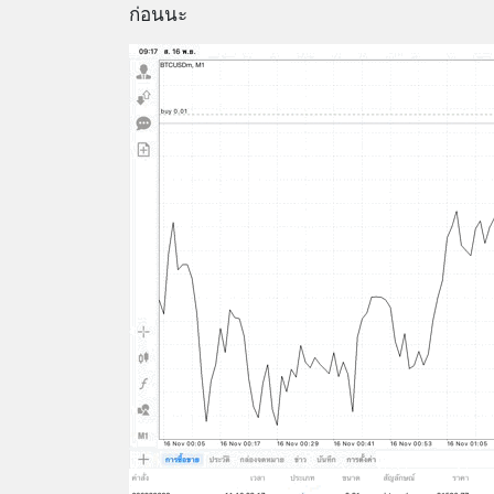
ก่อนนะ