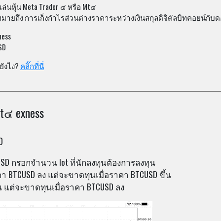
่นหุ้น Meta Trader ๔ หรือ Mt๔
 หมายถึง การเก็งกำไรส่วนต่างราคาระหว่างเงินสกุลดิจิตัลบิทคอยน์กับ
ness
SD
 ยังไง?
คลิ๊กที่นี่
t๔ exness
D
USD กรอกจำนวน lot ที่นักลงทุนต้องการลงทุน
อราคา BTCUSD ลง แต่จะขาดทุนเมื่อราคา BTCUSD ขึ้น
ึ้น แต่จะขาดทุนเมื่อราคา BTCUSD ลง