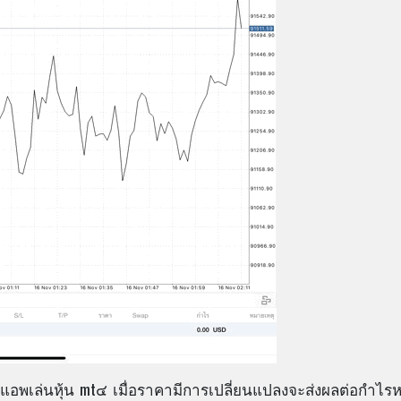
แอพเล่นหุ้น mt๔ เมื่อราคามีการเปลี่ยนแปลงจะส่งผลต่อกำไรหรื