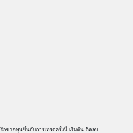
อขาดทุนขึ้นกับการเทรดครั้งนี้ เริ่มต้น ติดลบ