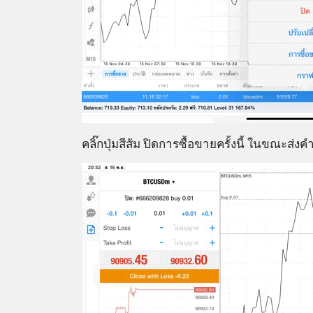
คลิ๊กปุ่มสีส้ม ปิดการซื้อขายครั้งนี้ ในขณะส