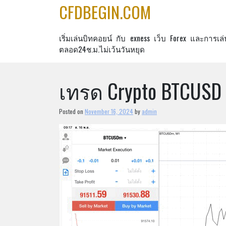
Skip
CFDBEGIN.COM
to
content
เริ่มเล่นบิทคอยน์ กับ exness เว็บ Forex และการเล
ตลอด24ช.ม.ไม่เว้นวันหยุด
เทรด Crypto BTCUSD
Posted on
November 16, 2024
by
admin