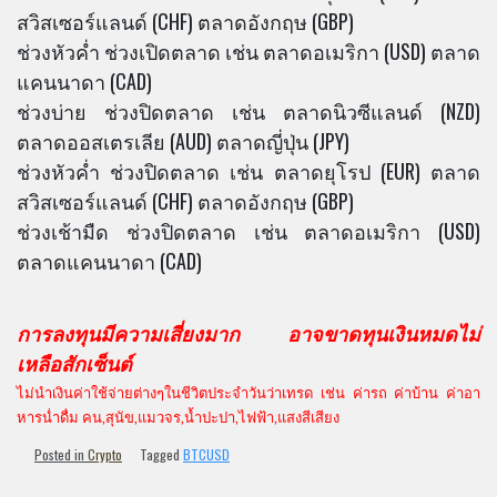
สวิสเซอร์แลนด์ (CHF) ตลาดอังกฤษ (GBP)
ช่วงหัวค่ำ ช่วงเปิดตลาด เช่น ตลาดอเมริกา (USD) ตลาด
แคนนาดา (CAD)
ช่วงบ่าย ช่วงปิดตลาด เช่น ตลาดนิวซีแลนด์ (NZD)
ตลาดออสเตรเลีย (AUD) ตลาดญี่ปุ่น (JPY)
ช่วงหัวค่ำ ช่วงปิดตลาด เช่น ตลาดยุโรป (EUR) ตลาด
สวิสเซอร์แลนด์ (CHF) ตลาดอังกฤษ (GBP)
ช่วงเช้ามืด ช่วงปิดตลาด เช่น ตลาดอเมริกา (USD)
ตลาดแคนนาดา (CAD)
การลงทุนมีความเสี่ยงมาก อาจขาดทุนเงินหมดไม่
เหลือสักเซ็นต์
ไม่นำเงินค่าใช้จ่ายต่างๆในชีวิตประจำวันว่าเทรด เช่น ค่ารถ ค่าบ้าน ค่าอา
หารน่ำดื่ม คน,สุนัข,แมวจร,น้ำปะปา,ไฟฟ้า,แสงสีเสียง
Posted in
Crypto
Tagged
BTCUSD