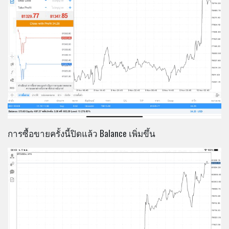
การซื้อขายครั้งนี้ปิดแล้ว Balance เพิ่มขึ้น