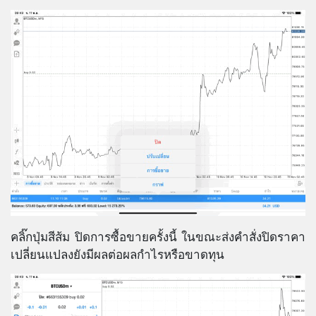
คลิ๊กปุ่มสีส้ม ปิดการซื้อขายครั้งนี้ ในขณะส่งคำสั่งปิดราคา
เปลี่ยนแปลงยังมีผลต่อผลกำไรหรือขาดทุน