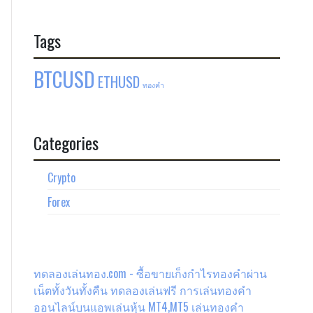
Tags
BTCUSD
ETHUSD
ทองคำ
Categories
Crypto
Forex
ทดลองเล่นทอง.com - ซื้อขายเก็งกำไรทองคำผ่าน
เน็ตทั้งวันทั้งคืน ทดลองเล่นฟรี การเล่นทองคำ
ออนไลน์บนแอพเล่นหุ้น MT4,MT5 เล่นทองคำ