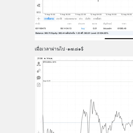
เมื่อเวลาผ่านไป -๑๗.๘๑$