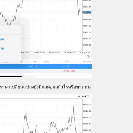
่งปิดราคาเปลี่ยนแปลงยังมีผลต่อผลกำไรหรือขาดทุน