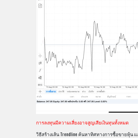
การลงทุนมีความเสี่ยงอาจสูญเสียเงินทุนทั้งหมด
วิธีสร้างเส้น Trendline ค้นหาทิศทางการซื้อขายหุ้น