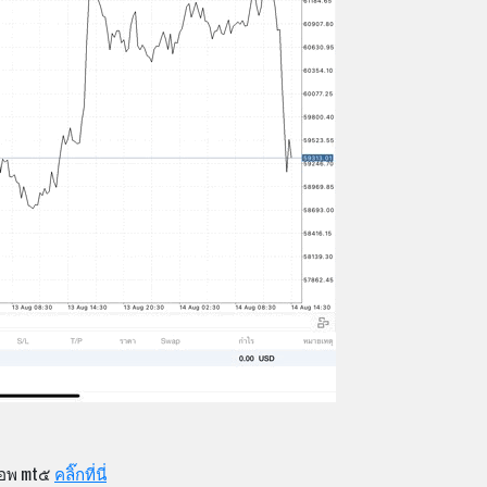
 แอพ mt๕
คลิ๊กที่นี่