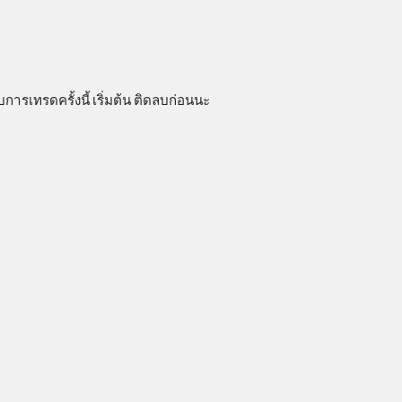
ารเทรดครั้งนี้ เริ่มต้น ติดลบก่อนนะ