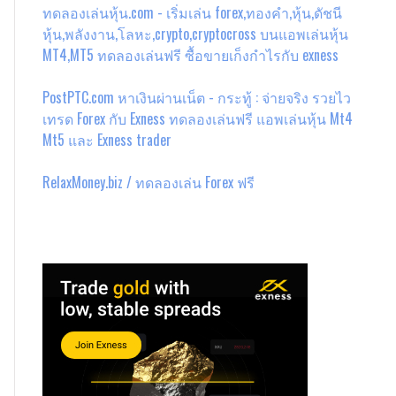
ทดลองเล่นหุ้น.com - เริ่มเล่น forex,ทองคำ,หุ้น,ดัชนี
หุ้น,พลังงาน,โลหะ,crypto,cryptocross บนแอพเล่นหุ้น
MT4,MT5 ทดลองเล่นฟรี ซื้อขายเก็งกำไรกับ exness
PostPTC.com หาเงินผ่านเน็ต - กระทู้ : จ่ายจริง รวยไว
เทรด Forex กับ Exness ทดลองเล่นฟรี แอพเล่นหุ้น Mt4
Mt5 และ Exness trader
RelaxMoney.biz / ทดลองเล่น Forex ฟรี