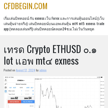
Skip
CFDBEGIN.COM
to
content
เริ่มเล่นบิทคอยน์ กับ exness เว็บ Forex และการเล่นหุ้นออนไลน์ (เว็บ
เล่นหุ้นจ่ายจริง) เล่นบิทคอยน์บนแอพเล่นหุ้น mt4 mt5 exness trade
app (ทดลองเล่นฟรี) เล่นบิทคอยน์ตลอด24ช.ม.ไม่เว้นวันหยุด
เทรด Crypto ETHUSD ๐.๑
lot แอพ mt๔ exness
Posted on
August 12, 2024
by
admin