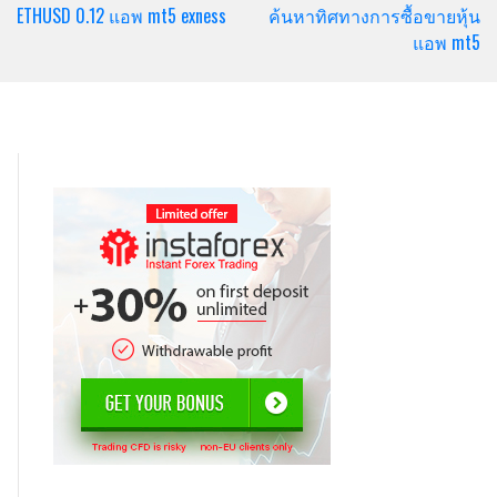
navigation
ETHUSD 0.12 แอพ mt5 exness
ค้นหาทิศทางการซื้อขายหุ้น
แอพ mt5