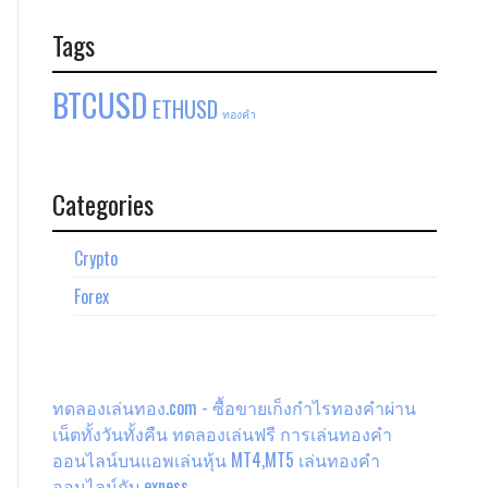
Tags
BTCUSD
ETHUSD
ทองคำ
Categories
Crypto
Forex
ทดลองเล่นทอง.com - ซื้อขายเก็งกำไรทองคำผ่าน
เน็ตทั้งวันทั้งคืน ทดลองเล่นฟรี การเล่นทองคำ
ออนไลน์บนแอพเล่นหุ้น MT4,MT5 เล่นทองคำ
ออนไลน์กับ exness