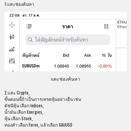
1.แตะช่องค้นหา
แตะช่องค้นหา
2.แตะ Crypto_
ขั้นตอนนี้ถ้าเป็นการเทรดหุ้นอย่างอื่น เช่น
ดัชนีหุ้น เลือก Indices_
น้ำมัน เลือก Energies_
หุ้น เลือก Stock_
ทองคำ เลือก Forex_ แล้วเลือก XAUUSD