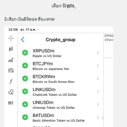
เลือก Crypto_
3.เลือก เงินดิจิตอล ที่จะเทรด