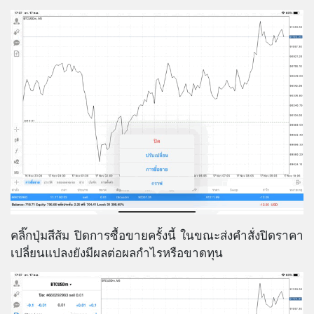
คลิ๊กปุ่มสีส้ม ปิดการซื้อขายครั้งนี้ ในขณะส่งคำสั่งปิดราคา
เปลี่ยนแปลงยังมีผลต่อผลกำไรหรือขาดทุน