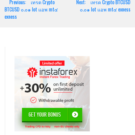
Post
Previous:
เทรด Crypto
Next:
เทรด Crypto BTCUSD
navigation
BTCUSD ๐.๐๑ lot แอพ mt๔
๐.๐๑ lot แอพ mt๔ exness
exness