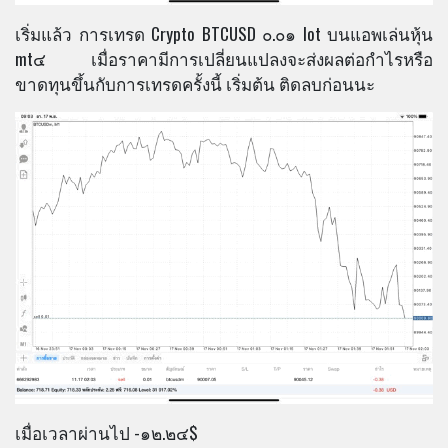
เริ่มแล้ว การเทรด Crypto BTCUSD ๐.๐๑ lot บนแอพเล่นหุ้น
mt๔ เมื่อราคามีการเปลี่ยนแปลงจะส่งผลต่อกำไรหรือ
ขาดทุนขึ้นกับการเทรดครั้งนี้ เริ่มต้น ติดลบก่อนนะ
เมื่อเวลาผ่านไป -๑๒.๒๔$