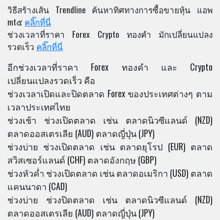
วิธีสร้างเส้น Trendline ค้นหาทิศทางการซื้อขายหุ้น แอพ
mt๕
คลิ๊กที่นี่
ช่วงเวลาที่ราคา Forex Crypto ทองคำ มักเปลี่ยนแปลง
รวดเร็ว
คลิ๊กที่นี่
อีกช่วงเวลาที่ราคา Forex ทองคำ และ Crypto
เปลี่ยนแปลงรวดเร็ว คือ
ช่วงเวลาเปิดและปิดตลาด Forex ของประเทศต่างๆ ตาม
เวลาประเทศไทย
ช่วงเช้า ช่วงเปิดตลาด เช่น ตลาดนิวซีแลนด์ (NZD)
ตลาดออสเตรเลีย (AUD) ตลาดญี่ปุ่น (JPY)
ช่วงบ่าย ช่วงเปิดตลาด เช่น ตลาดยุโรป (EUR) ตลาด
สวิสเซอร์แลนด์ (CHF) ตลาดอังกฤษ (GBP)
ช่วงหัวค่ำ ช่วงเปิดตลาด เช่น ตลาดอเมริกา (USD) ตลาด
แคนนาดา (CAD)
ช่วงบ่าย ช่วงปิดตลาด เช่น ตลาดนิวซีแลนด์ (NZD)
ตลาดออสเตรเลีย (AUD) ตลาดญี่ปุ่น (JPY)