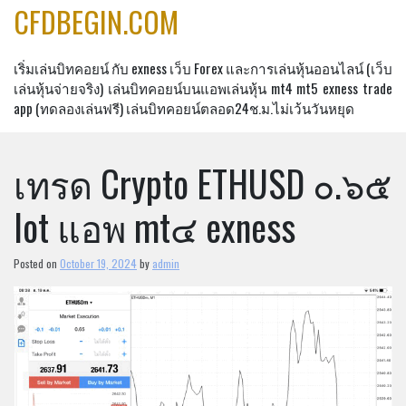
Skip
CFDBEGIN.COM
to
content
เริ่มเล่นบิทคอยน์ กับ exness เว็บ Forex และการเล่นหุ้นออนไลน์ (เว็บ
เล่นหุ้นจ่ายจริง) เล่นบิทคอยน์บนแอพเล่นหุ้น mt4 mt5 exness trade
app (ทดลองเล่นฟรี) เล่นบิทคอยน์ตลอด24ช.ม.ไม่เว้นวันหยุด
เทรด Crypto ETHUSD ๐.๖๕
lot แอพ mt๔ exness
Posted on
October 19, 2024
by
admin