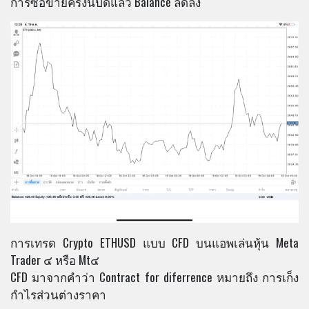
การซื้อขายครั้งนี้ปิดแล้ว Balance ลดลง
การเทรด Crypto ETHUSD แบบ CFD บนแอพเล่นหุ้น Meta
Trader ๔ หรือ Mt๔
CFD มาจากคำว่า Contract for diferrence หมายถึง การเก็ง
กำไรส่วนต่างราคา