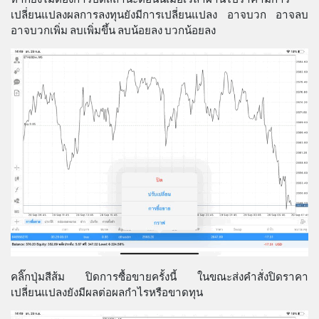
เปลี่ยนแปลงผลการลงทุนยังมีการเปลี่ยนแปลง อาจบวก อาจลบ
อาจบวกเพิ่ม ลบเพิ่มขึ้น ลบน้อยลง บวกน้อยลง
คลิ๊กปุ่มสีส้ม ปิดการซื้อขายครั้งนี้ ในขณะส่งคำสั่งปิดราคา
เปลี่ยนแปลงยังมีผลต่อผลกำไรหรือขาดทุน