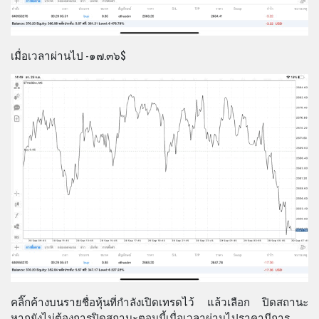
เมื่อเวลาผ่านไป -๑๗.๓๖$
คลิ๊กค้างบนรายชื่อหุ้นที่กำลังเปิดเทรดไว้ แล้วเลือก ปิดสถานะ
หากยังไม่ต้องการปิดสถานะตอนนี้เมื่อเวลาผ่านไปราคามีการ