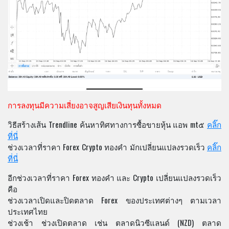
การลงทุนมีความเสี่ยงอาจสูญเสียเงินทุนทั้งหมด
วิธีสร้างเส้น Trendline ค้นหาทิศทางการซื้อขายหุ้น แอพ mt๕
คลิ๊ก
ที่นี่
ช่วงเวลาที่ราคา Forex Crypto ทองคำ มักเปลี่ยนแปลงรวดเร็ว
คลิ๊ก
ที่นี่
อีกช่วงเวลาที่ราคา Forex ทองคำ และ Crypto เปลี่ยนแปลงรวดเร็ว
คือ
ช่วงเวลาเปิดและปิดตลาด Forex ของประเทศต่างๆ ตามเวลา
ประเทศไทย
ช่วงเช้า ช่วงเปิดตลาด เช่น ตลาดนิวซีแลนด์ (NZD) ตลาด