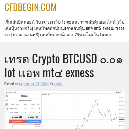
Skip
CFDBEGIN.COM
to
content
เริ่มเล่นบิทคอยน์ กับ exness เว็บ Forex และการเล่นหุ้นออนไลน์ (เว็บ
เล่นหุ้นจ่ายจริง) เล่นบิทคอยน์บนแอพเล่นหุ้น mt4 mt5 exness trade
app (ทดลองเล่นฟรี) เล่นบิทคอยน์ตลอด24ช.ม.ไม่เว้นวันหยุด
เทรด Crypto BTCUSD ๐.๐๑
lot แอพ mt๔ exness
Posted on
September 24, 2024
by
admin