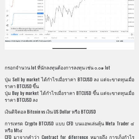
กรอกจำนวน lot ที่นักลงทุนต้องการลงทุน เช่น ๐.๐๑ lot
ปุ่ม Sell by market ได้กำไรเมื่อราคา BTCUSD ลง แต่จะขาดทุนเมื่อ
ราคา BTCUSD ขึ้น
ปุ่ม Buy by market ได้กำไรเมื่อราคา BTCUSD ขึ้น แต่จะขาดทุนเมื่อ
ราคา BTCUSD ลง
เงินดิจิตอล Bitcoin vs เงิน US Dollar หรือ BTCUSD
การเทรด Crypto BTCUSD แบบ CFD บนแอพเล่นหุ้น Meta Trader ๔
หรือ Mt๔
CFD มาจากคำว่า Contract for diferrence หมายถึง การเก็งกำไร