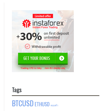
Tags
BTCUSD
ETHUSD
ทองคำ