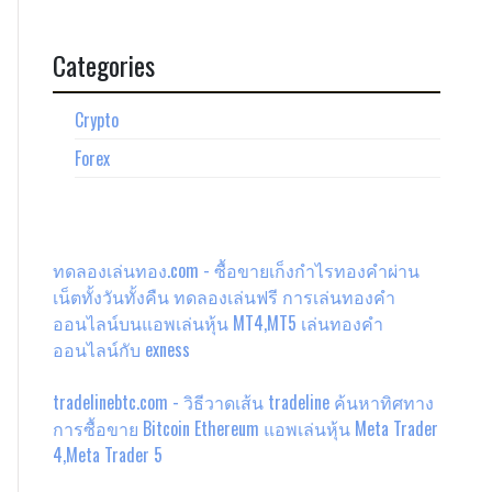
Categories
Crypto
Forex
ทดลองเล่นทอง.com - ซื้อขายเก็งกำไรทองคำผ่าน
เน็ตทั้งวันทั้งคืน ทดลองเล่นฟรี การเล่นทองคำ
ออนไลน์บนแอพเล่นหุ้น MT4,MT5 เล่นทองคำ
ออนไลน์กับ exness
tradelinebtc.com - วิธีวาดเส้น tradeline ค้นหาทิศทาง
การซื้อขาย Bitcoin Ethereum แอพเล่นหุ้น Meta Trader
4,Meta Trader 5