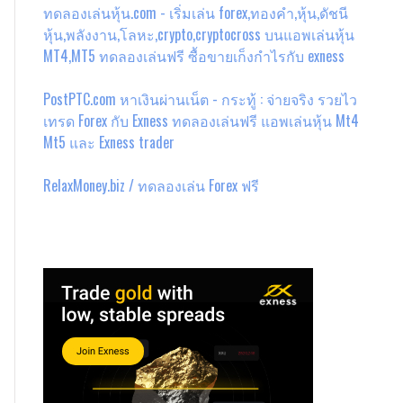
ทดลองเล่นหุ้น.com - เริ่มเล่น forex,ทองคำ,หุ้น,ดัชนี
หุ้น,พลังงาน,โลหะ,crypto,cryptocross บนแอพเล่นหุ้น
MT4,MT5 ทดลองเล่นฟรี ซื้อขายเก็งกำไรกับ exness
PostPTC.com หาเงินผ่านเน็ต - กระทู้ : จ่ายจริง รวยไว
เทรด Forex กับ Exness ทดลองเล่นฟรี แอพเล่นหุ้น Mt4
Mt5 และ Exness trader
RelaxMoney.biz / ทดลองเล่น Forex ฟรี