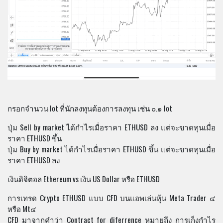
กรอกจำนวน lot ที่นักลงทุนต้องการลงทุน เช่น ๐.๑ lot
ปุ่ม Sell by market ได้กำไรเมื่อราคา ETHUSD ลง แต่จะขาดทุนเมื่อ
ราคา ETHUSD ขึ้น
ปุ่ม Buy by market ได้กำไรเมื่อราคา ETHUSD ขึ้น แต่จะขาดทุนเมื่อ
ราคา ETHUSD ลง
เงินดิจิตอล Ethereum vs เงิน US Dollar หรือ ETHUSD
การเทรด Crypto ETHUSD แบบ CFD บนแอพเล่นหุ้น Meta Trader ๔
หรือ Mt๔
CFD มาจากคำว่า Contract for diferrence หมายถึง การเก็งกำไร