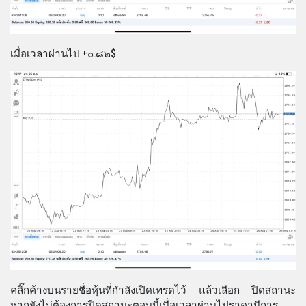
เมื่อเวลาผ่านไป +๐.๘๒$
คลิ๊กค้างบนรายชื่อหุ้นที่กำลังเปิดเทรดไว้ แล้วเลือก ปิดสถานะ
หากยังไม่ต้องการปิดสถานะตอนนี้เมื่อเวลาผ่านไปราคามีการ