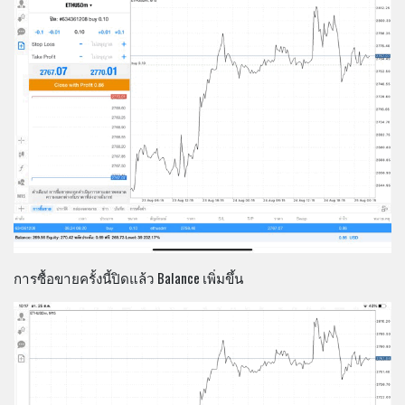
การซื้อขายครั้งนี้ปิดแล้ว Balance เพิ่มขึ้น