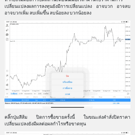
เปลี่ยนแปลงผลการลงทุนยังมีการเปลี่ยนแปลง อาจบวก อาจลบ
อาจบวกเพิ่ม ลบเพิ่มขึ้น ลบน้อยลง บวกน้อยลง
คลิ๊กปุ่มสีส้ม ปิดการซื้อขายครั้งนี้ ในขณะส่งคำสั่งปิดราคา
เปลี่ยนแปลงยังมีผลต่อผลกำไรหรือขาดทุน