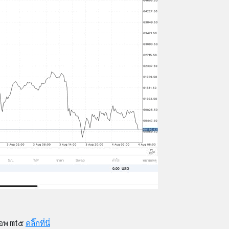
 แอพ mt๕
คลิ๊กที่นี่