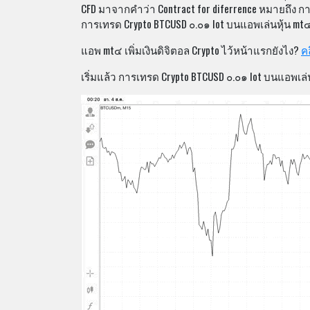
CFD มาจากคำว่า Contract for diferrence หมายถึง 
การเทรด Crypto BTCUSD ๐.๐๑ lot บนแอพเล่นหุ้น mt
แอพ mt๔ เพิ่มเงินดิจิตอล Crypto ไว้หน้าแรกยังไง?
คล
เริ่มแล้ว การเทรด Crypto BTCUSD ๐.๐๑ lot บนแอพเล่