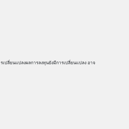
ีการเปลี่ยนแปลงผลการลงทุนยังมีการเปลี่ยนแปลง อาจ