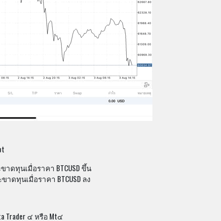
ot
จะขาดทุนเมื่อราคา BTCUSD ขึ้น
่จะขาดทุนเมื่อราคา BTCUSD ลง
a Trader ๔ หรือ Mt๔