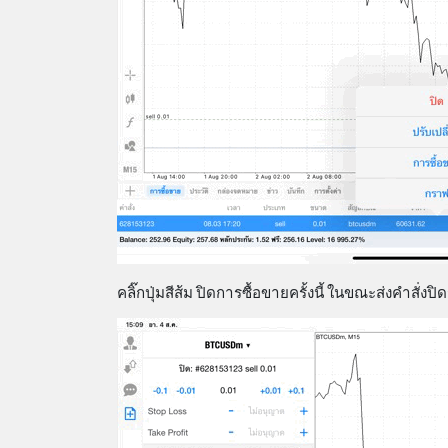
คลิ๊กปุ่มสีส้ม ปิดการซื้อขายครั้งนี้ ในขณะส่งคำสั