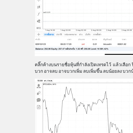
คลิ๊กค้างบนรายชื่อหุ้นที่กำลังเปิดเทรดไว้ แล้วเ
บวก อาจลบ อาจบวกเพิ่ม ลบเพิ่มขึ้น ลบน้อยลง บวก