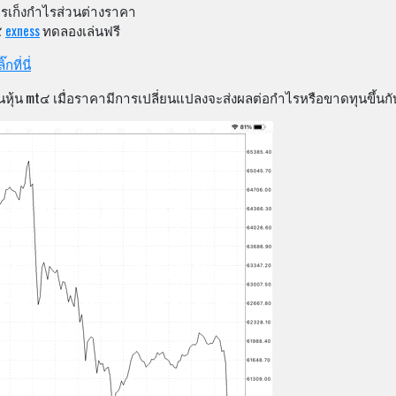
การเก็งกำไรส่วนต่างราคา
๔
exness
ทดลองเล่นฟรี
ิ๊กที่นี่
นหุ้น mt๔ เมื่อราคามีการเปลี่ยนแปลงจะส่งผลต่อกำไรหรือขาดทุนขึ้นกับก