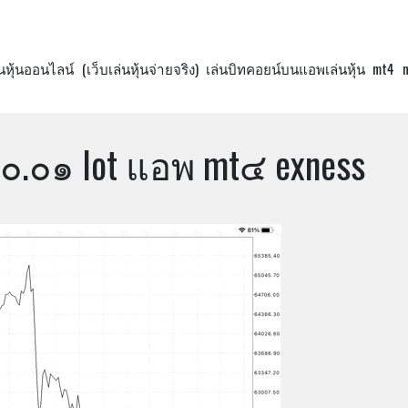
่นหุ้นออนไลน์ (เว็บเล่นหุ้นจ่ายจริง) เล่นบิทคอยน์บนแอพเล่นหุ้น mt4
 ๐.๐๑ lot แอพ mt๔ exness